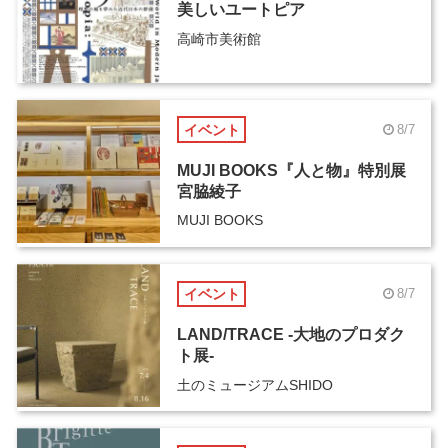
美しいユートピア
高崎市美術館
イベント
8/7
MUJI BOOKS『人と物』特別展
宮脇綾子
MUJI BOOKS
イベント
8/7
LAND/TRACE -大地のプロダク
ト展-
土のミュージアムSHIDO