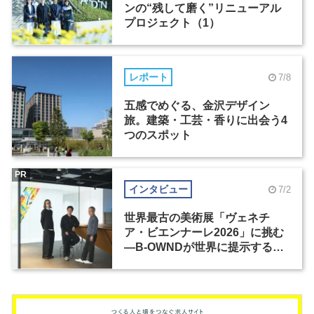
ンの“残して磨く”リニューアル
プロジェクト（1）
レポート
7/8
五感でめぐる、金沢デザイン
旅。建築・工芸・香りに出会う4
つのスポット
PR
インタビュー
7/2
世界最古の美術展「ヴェネチ
ア・ビエンナーレ2026」に挑む
―B-OWNDが世界に提示する美
の基準とは？（前編）