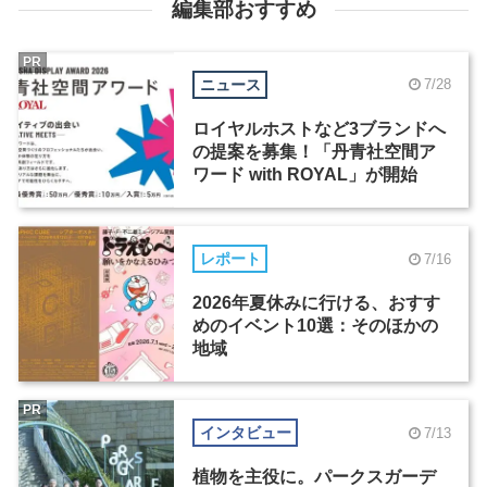
編集部おすすめ
PR
ニュース
7/28
ロイヤルホストなど3ブランドへ
の提案を募集！「丹青社空間ア
ワード with ROYAL」が開始
レポート
7/16
2026年夏休みに行ける、おすす
めのイベント10選：そのほかの
地域
PR
インタビュー
7/13
植物を主役に。パークスガーデ