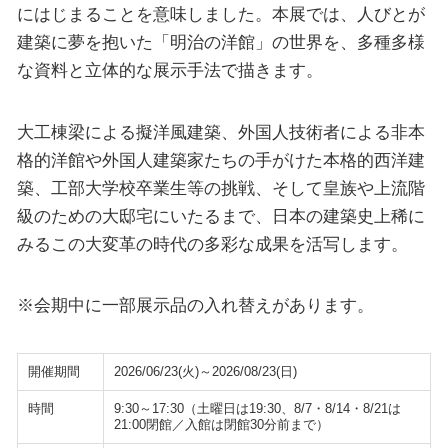
にはじまることを意味しました。本展では、人びとが
建築に夢を抱いた「明治の洋館」の世界を、多種多様
な資料と立体的な展示手法で描きます。
大工棟梁による擬洋風建築、外国人技術者による非本
格的洋館や外国人建築家たちの手がけた本格的西洋建
築、工部大学校卒業生等の挑戦、そして皇族や上流階
級のための大邸宅にいたるまで、日本の建築史上稀に
みるこの大変革の時代の多彩な成果を活写します。
※会期中に一部展示品の入れ替えがあります。
開催期間
2026/06/23(火)～2026/08/23(日)
時間
9:30～17:30（土曜日は19:30、8/7・8/14・8/21は
21:00閉館／入館は閉館30分前まで）