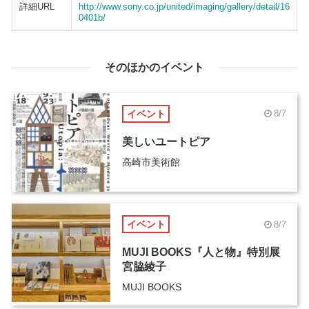
詳細URL
http://www.sony.co.jp/united/imaging/gallery/detail/16
0401b/
そのほかのイベント
イベント
8/7
美しいユートピア
高崎市美術館
イベント
8/7
MUJI BOOKS『人と物』特別展
宮脇綾子
MUJI BOOKS