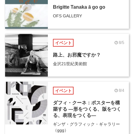
Brigitte Tanaka ā go go
OFS GALLERY
イベント
8/5
路上、お邪魔ですか？
金沢21世紀美術館
イベント
8/4
ダフィ・クーネ：ポスターを構
築する ―形をつくる、版をつく
る、表現をつくる―
ギンザ・グラフィック・ギャラリー
（ggg）