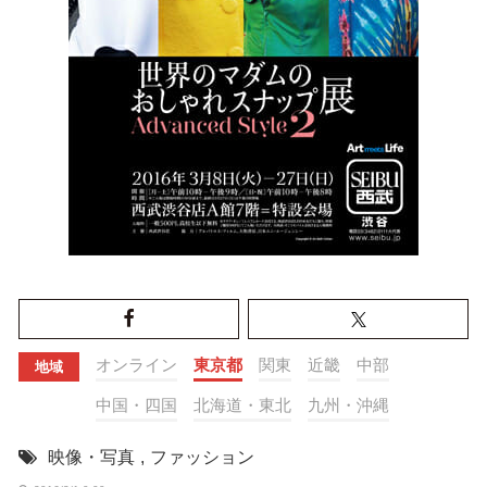
オンライン
東京都
関東
近畿
中部
地域
中国・四国
北海道・東北
九州・沖縄
映像・写真
,
ファッション