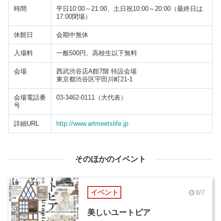
時間
平日10:00～21:00、土日祝10:00～20:00（最終日は
17:00閉場）
休館日
会期中無休
入場料
一般500円、高校生以下無料
会場
西武渋谷店A館7階 特設会場
東京都渋谷区宇田川町21-1
会場電話番
03-3462-0111（大代表）
号
詳細URL
http://www.artmeetslife.jp
そのほかのイベント
イベント
8/7
美しいユートピア