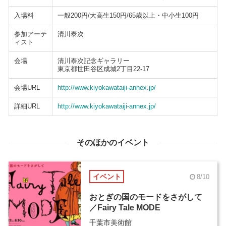
入場料
一般200円/大高生150円/65歳以上・中小生100円
参加アーテ
清川泰次
ィスト
会場
清川泰次記念ギャラリー
東京都世田谷区成城2丁目22-17
会場URL
http://www.kiyokawataiji-annex.jp/
詳細URL
http://www.kiyokawataiji-annex.jp/
そのほかのイベント
イベント
8/10
おとぎの国のモードをさがして
／Fairy Tale MODE
千葉市美術館