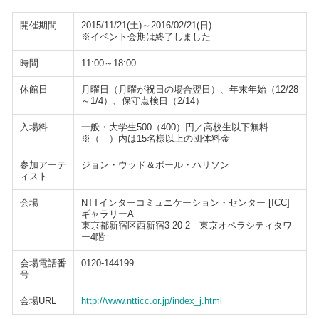
開催期間
2015/11/21(土)～2016/02/21(日)
※イベント会期は終了しました
時間
11:00～18:00
休館日
月曜日（月曜が祝日の場合翌日）、年末年始（12/28
～1/4）、保守点検日（2/14）
入場料
一般・大学生500（400）円／高校生以下無料
※（ ）内は15名様以上の団体料金
参加アーテ
ジョン・ウッド＆ポール・ハリソン
ィスト
会場
NTTインターコミュニケーション・センター [ICC]
ギャラリーA
東京都新宿区西新宿3-20-2 東京オペラシティタワ
ー4階
会場電話番
0120-144199
号
会場URL
http://www.ntticc.or.jp/index_j.html