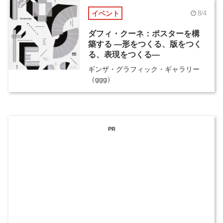
イベント
8/4
ダフィ・クーネ：ポスターを構
築する ―形をつくる、版をつく
る、表現をつくる―
ギンザ・グラフィック・ギャラリー
（ggg）
PR