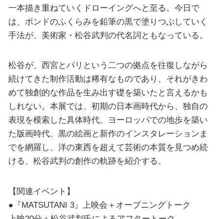
一本描き重ねていくドローイングへと至る。今日で
は、ボンドのふくらみを鉛筆の黒で塗りつぶしていく
手法が、美術家・松谷武判の代名詞ともなっている。
松谷が、西宮とパリという二つの拠点を往復しながら
続けてきた制作活動は稀有なものであり、それがきわ
めて独創的な作品を生み出す礎を築いたと言えるかも
しれない。本展では、初期の日本画時代から、独自の
表現を模索した具体時代、ヨーロッパでの地歩を築い
た版画時代、黒の絵画と新作のインスタレーションま
でを網羅し、洋の東西を超えて芸術の本質を見つめ続
ける、松谷武判の創作の軌跡を紹介する。
【関連イベント】
●『MATSUTANI 3』上映会＋オープニングトーク
上映20分＋松谷武判氏によるアフタートーク