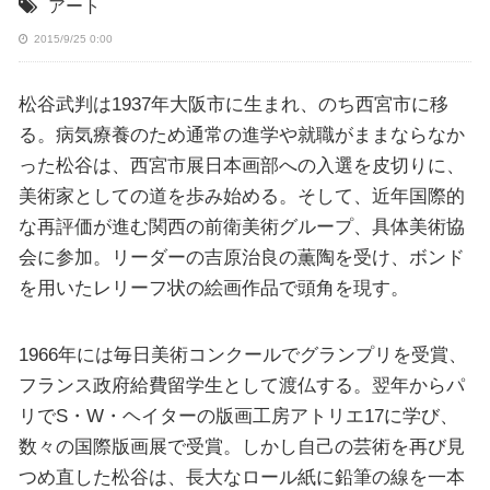
アート
2015/9/25 0:00
松谷武判は1937年大阪市に生まれ、のち西宮市に移
る。病気療養のため通常の進学や就職がままならなか
った松谷は、西宮市展日本画部への入選を皮切りに、
美術家としての道を歩み始める。そして、近年国際的
な再評価が進む関西の前衛美術グループ、具体美術協
会に参加。リーダーの吉原治良の薫陶を受け、ボンド
を用いたレリーフ状の絵画作品で頭角を現す。
1966年には毎日美術コンクールでグランプリを受賞、
フランス政府給費留学生として渡仏する。翌年からパ
リでS・W・ヘイターの版画工房アトリエ17に学び、
数々の国際版画展で受賞。しかし自己の芸術を再び見
つめ直した松谷は、長大なロール紙に鉛筆の線を一本