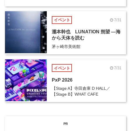
イベント
7/31
瀧本幹也 LUNATION 朔望 ―海
から天体を読む
茅ヶ崎市美術館
イベント
7/31
PxP 2026
【Stage A】寺田倉庫 D HALL／
【Stage B】WHAT CAFE
PR