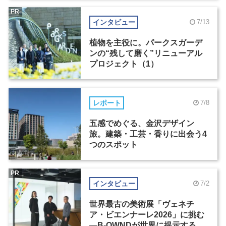
PR
インタビュー
7/13
植物を主役に。パークスガーデ
ンの“残して磨く”リニューアル
プロジェクト（1）
レポート
7/8
五感でめぐる、金沢デザイン
旅。建築・工芸・香りに出会う4
つのスポット
PR
インタビュー
7/2
世界最古の美術展「ヴェネチ
ア・ビエンナーレ2026」に挑む
―B-OWNDが世界に提示する美