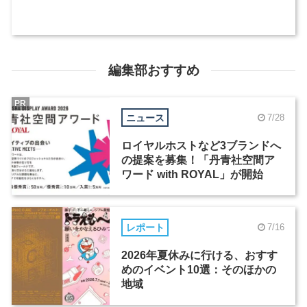
編集部おすすめ
PR
ニュース
7/28
ロイヤルホストなど3ブランドへ
の提案を募集！「丹青社空間ア
ワード with ROYAL」が開始
レポート
7/16
2026年夏休みに行ける、おすす
めのイベント10選：そのほかの
地域