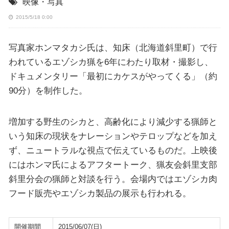
映像・写真
2015/5/18 0:00
写真家ホンマタカシ氏は、知床（北海道斜里町）で行
われているエゾシカ猟を6年にわたり取材・撮影し、
ドキュメンタリー「最初にカケスがやってくる」（約
90分）を制作した。
増加する野生のシカと、高齢化により減少する猟師と
いう知床の現状をナレーションやテロップなどを加え
ず、ニュートラルな視点で伝えているものだ。上映後
にはホンマ氏によるアフタートーク、猟友会斜里支部
斜里分会の猟師と対談を行う。会場内ではエゾシカ肉
フード販売やエゾシカ製品の展示も行われる。
開催期間
2015/06/07(日)