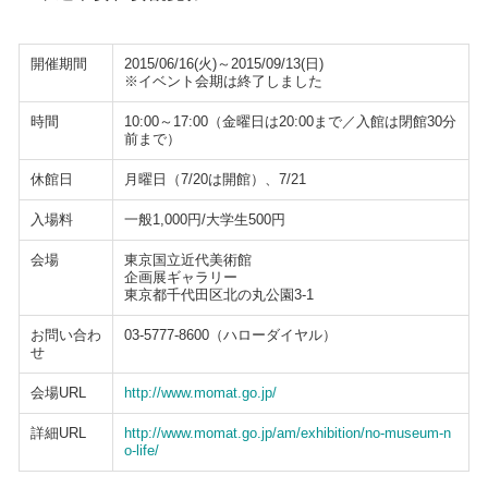
開催期間
2015/06/16(火)～2015/09/13(日)
※イベント会期は終了しました
時間
10:00～17:00（金曜日は20:00まで／入館は閉館30分
前まで）
休館日
月曜日（7/20は開館）、7/21
入場料
一般1,000円/大学生500円
会場
東京国立近代美術館
企画展ギャラリー
東京都千代田区北の丸公園3-1
お問い合わ
03-5777-8600（ハローダイヤル）
せ
会場URL
http://www.momat.go.jp/
詳細URL
http://www.momat.go.jp/am/exhibition/no-museum-n
o-life/