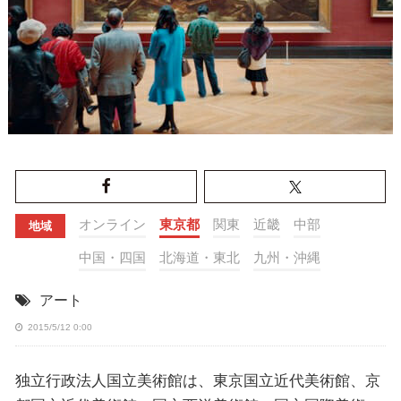
オンライン
東京都
関東
近畿
中部
地域
中国・四国
北海道・東北
九州・沖縄
アート
2015/5/12 0:00
独立行政法人国立美術館は、東京国立近代美術館、京