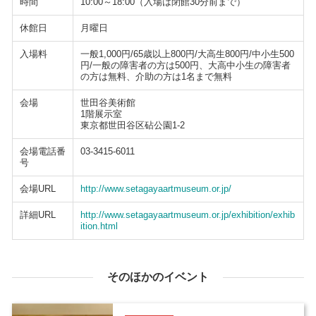
時間
10:00～18:00（入場は閉館30分前まで）
休館日
月曜日
入場料
一般1,000円/65歳以上800円/大高生800円/中小生500
円/一般の障害者の方は500円、大高中小生の障害者
の方は無料、介助の方は1名まで無料
会場
世田谷美術館
1階展示室
東京都世田谷区砧公園1-2
会場電話番
03-3415-6011
号
会場URL
http://www.setagayaartmuseum.or.jp/
詳細URL
http://www.setagayaartmuseum.or.jp/exhibition/exhib
ition.html
そのほかのイベント