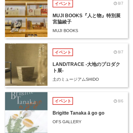
イベント
8/7
MUJI BOOKS『人と物』特別展
宮脇綾子
MUJI BOOKS
イベント
8/7
LAND/TRACE -大地のプロダク
ト展-
土のミュージアムSHIDO
イベント
8/6
Brigitte Tanaka ā go go
OFS GALLERY