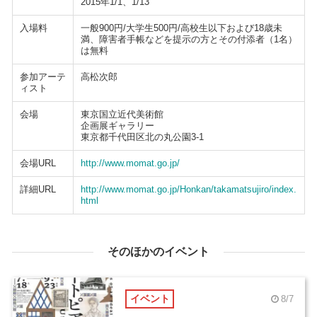
2015年1/1、1/13
入場料
一般900円/大学生500円/高校生以下および18歳未
満、障害者手帳などを提示の方とその付添者（1名）
は無料
参加アーテ
高松次郎
ィスト
会場
東京国立近代美術館
企画展ギャラリー
東京都千代田区北の丸公園3-1
会場URL
http://www.momat.go.jp/
詳細URL
http://www.momat.go.jp/Honkan/takamatsujiro/index.
html
そのほかのイベント
イベント
8/7