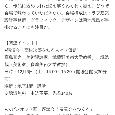
ら、作品に込められた謎を解くわくわく感を、どうぞ
会場で味わっていただきたい。会場構成はトラフ建築
設計事務所、グラフィック・デザインは菊地敦己が手
掛けることにも注目だ。
【関連イベント】
●講演会「高松次郎を知る人々（仮題）」
高島直之（美術評論家、武蔵野美術大学教授）、堀浩
哉（美術家、多摩美術大学教授）
日時：12月6日（土）14:00～15:30（開場は開演30分
前）
場所：地下1階 講堂
※聴講無料、申込不要、先着140名
●スピンオフ企画 座談会「展覧会をつくる」