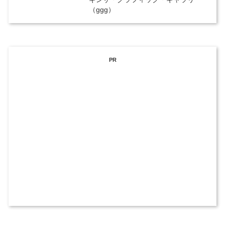
（ggg）
PR