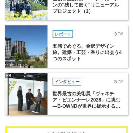
ンの“残して磨く”リニューアル
プロジェクト（1）
レポート
7/8
五感でめぐる、金沢デザイン
旅。建築・工芸・香りに出会う4
つのスポット
PR
インタビュー
7/2
世界最古の美術展「ヴェネチ
ア・ビエンナーレ2026」に挑む
―B-OWNDが世界に提示する美
の基準とは？（前編）