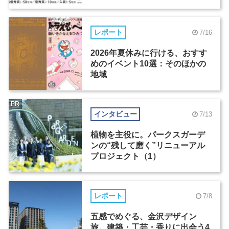
レポート
7/16
2026年夏休みに行ける、おすす
めのイベント10選：そのほかの
地域
PR
インタビュー
7/13
植物を主役に。パークスガーデ
ンの“残して磨く”リニューアル
プロジェクト（1）
レポート
7/8
五感でめぐる、金沢デザイン
旅。建築・工芸・香りに出会う4