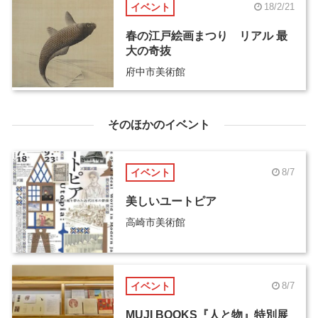
イベント
18/2/21
春の江戸絵画まつり リアル 最
大の奇抜
府中市美術館
そのほかのイベント
イベント
8/7
美しいユートピア
高崎市美術館
イベント
8/7
MUJI BOOKS『人と物』特別展