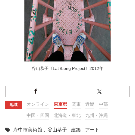
谷山恭子《Lat /Long Project》2012年
オンライン
東京都
関東
近畿
中部
地域
中国・四国
北海道・東北
九州・沖縄
府中市美術館
,
谷山恭子
,
建築
,
アート