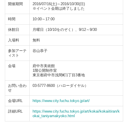
開催期間
2016/07/16(土)～2016/10/30(日)
※イベント会期は終了しました
時間
10:00～17:00
休館日
月曜日（10/10をのぞく）、9/12～9/30
入場料
無料
参加アーテ
谷山恭子
ィスト
会場
府中市美術館
1階公開制作室
東京都府中市浅間町1丁目3番地
お問い合わ
03-5777-8600（ハローダイヤル）
せ
会場URL
https://www.city.fuchu.tokyo.jp/art/
詳細URL
https://www.city.fuchu.tokyo.jp/art/kokai/kokaiitiran/k
okai_taniyamakyoko.html