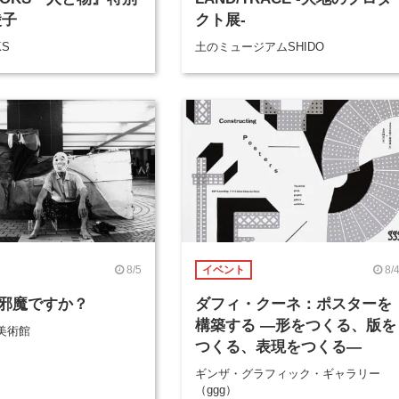
綾子
クト展-
KS
土のミュージアムSHIDO
8/5
8/
イベント
邪魔ですか？
ダフィ・クーネ：ポスターを
構築する ―形をつくる、版を
美術館
つくる、表現をつくる―
ギンザ・グラフィック・ギャラリー
（ggg）