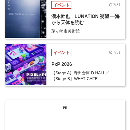
イベント
7/31
瀧本幹也 LUNATION 朔望 ―海
から天体を読む
茅ヶ崎市美術館
イベント
7/31
PxP 2026
【Stage A】寺田倉庫 D HALL／
【Stage B】WHAT CAFE
PR