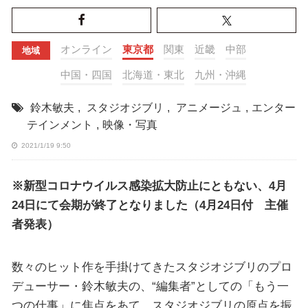
オンライン
東京都
関東
近畿
中部
地域
中国・四国
北海道・東北
九州・沖縄
鈴木敏夫
,
スタジオジブリ
,
アニメージュ
,
エンター
テインメント
,
映像・写真
2021/1/19 9:50
※新型コロナウイルス感染拡大防止にともない、4月
24日にて会期が終了となりました（4月24日付 主催
者発表）
数々のヒット作を手掛けてきたスタジオジブリのプロ
デューサー・鈴木敏夫の、“編集者”としての「もう一
つの仕事」に焦点をあて、スタジオジブリの原点を振