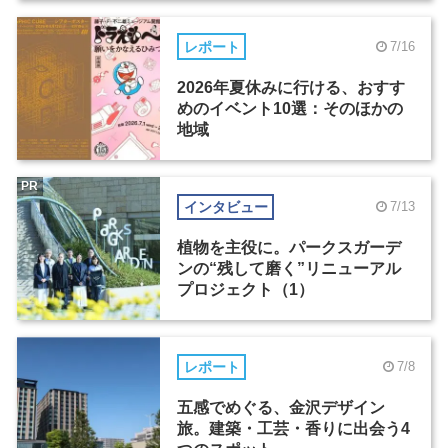
レポート
7/16
2026年夏休みに行ける、おすす
めのイベント10選：そのほかの
地域
PR
インタビュー
7/13
植物を主役に。パークスガーデ
ンの“残して磨く”リニューアル
プロジェクト（1）
レポート
7/8
五感でめぐる、金沢デザイン
旅。建築・工芸・香りに出会う4