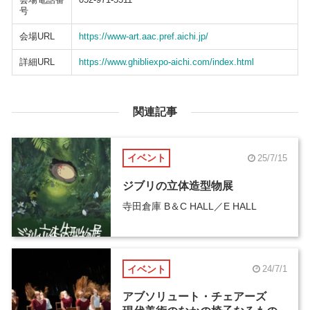
号
会場URL
https://www-art.aac.pref.aichi.jp/
詳細URL
https://www.ghibliexpo-aichi.com/index.html
関連記事
イベント
25/7/15
ジブリの立体造型物展
寺田倉庫 B＆C HALL／E HALL
イベント
24/7/1
アブソリュート・チェアーズ