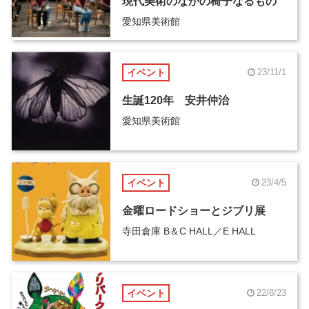
現代美術のなかの椅子なるもの
愛知県美術館
イベント
23/11/1
生誕120年 安井仲治
愛知県美術館
イベント
23/4/5
金曜ロードショーとジブリ展
寺田倉庫 B＆C HALL／E HALL
イベント
22/8/23