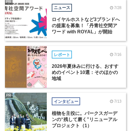
PR
ニュース
7/28
ロイヤルホストなど3ブランドへ
の提案を募集！「丹青社空間ア
ワード with ROYAL」が開始
レポート
7/16
2026年夏休みに行ける、おすす
めのイベント10選：そのほかの
地域
PR
インタビュー
7/13
植物を主役に。パークスガーデ
ンの“残して磨く”リニューアル
プロジェクト（1）