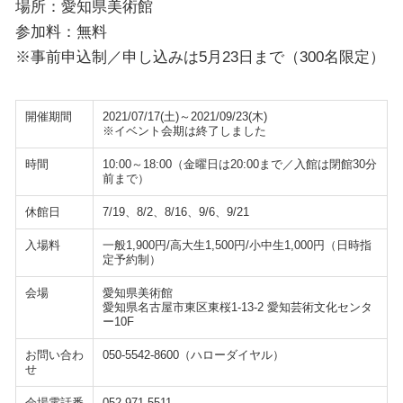
場所：愛知県美術館
参加料：無料
※事前申込制／申し込みは5月23日まで（300名限定）
開催期間
2021/07/17(土)～2021/09/23(木)
※イベント会期は終了しました
時間
10:00～18:00（金曜日は20:00まで／入館は閉館30分
前まで）
休館日
7/19、8/2、8/16、9/6、9/21
入場料
一般1,900円/高大生1,500円/小中生1,000円（日時指
定予約制）
会場
愛知県美術館
愛知県名古屋市東区東桜1-13-2 愛知芸術文化センタ
ー10F
お問い合わ
050-5542-8600（ハローダイヤル）
せ
会場電話番
052-971-5511