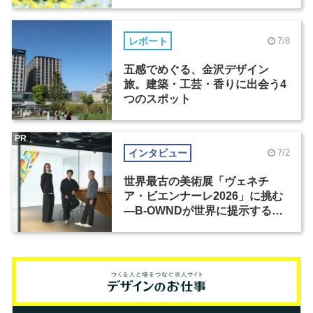
レポート
7/8
五感でめぐる、金沢デザイン
旅。建築・工芸・香りに出会う4
つのスポット
PR
インタビュー
7/2
世界最古の美術展「ヴェネチ
ア・ビエンナーレ2026」に挑む
―B-OWNDが世界に提示する美
の基準とは？（前編）