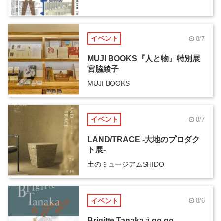
イベント
8/7
MUJI BOOKS『人と物』特別展
宮脇綾子
MUJI BOOKS
イベント
8/7
LAND/TRACE -大地のプロダク
ト展-
土のミュージアムSHIDO
イベント
8/6
Brigitte Tanaka ā go go