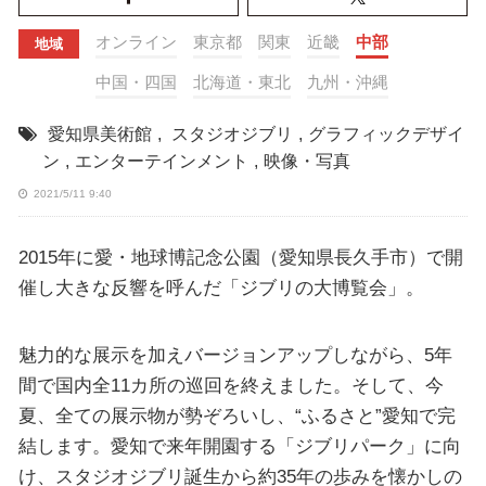
オンライン
東京都
関東
近畿
中部
地域
中国・四国
北海道・東北
九州・沖縄
愛知県美術館
,
スタジオジブリ
,
グラフィックデザイ
ン
,
エンターテインメント
,
映像・写真
2021/5/11 9:40
2015年に愛・地球博記念公園（愛知県長久手市）で開
催し大きな反響を呼んだ「ジブリの大博覧会」。
魅力的な展示を加えバージョンアップしながら、5年
間で国内全11カ所の巡回を終えました。そして、今
夏、全ての展示物が勢ぞろいし、“ふるさと”愛知で完
結します。愛知で来年開園する「ジブリパーク」に向
け、スタジオジブリ誕生から約35年の歩みを懐かしの