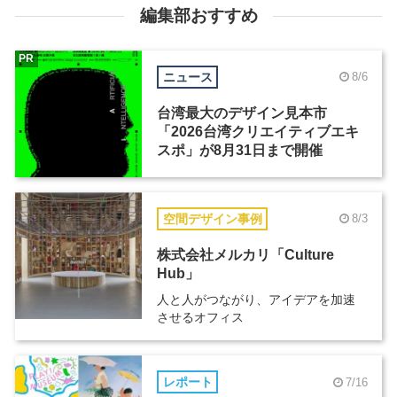
編集部おすすめ
PR
ニュース
8/6
台湾最大のデザイン見本市
「2026台湾クリエイティブエキ
スポ」が8月31日まで開催
空間デザイン事例
8/3
株式会社メルカリ「Culture
Hub」
人と人がつながり、アイデアを加速
させるオフィス
レポート
7/16