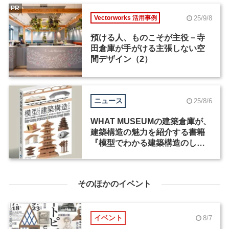
PR
25/9/8
Vectorworks 活用事例
預ける人、ものこそが主役－寺
田倉庫が手がける主張しない空
間デザイン（2）
ニュース
25/8/6
WHAT MUSEUMの建築倉庫が、
建築構造の魅力を紹介する書籍
『模型でわかる建築構造のしく
み』を出版
そのほかのイベント
イベント
8/7