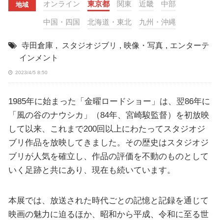
オンライン
東京都
関東
近畿
中部
地域
中国・四国
北海道・東北
九州・沖縄
寺田倉庫
,
スタジオジブリ
,
映像・写真
,
エンターテ
インメント
2023/4/5 8:50
1985年に始まった「金曜ロードショー」は、翌86年に
「風の谷のナウシカ」（84年、宮崎駿監督）を初放映
して以来、これまで200回以上にわたってスタジオジ
ブリ作品を放映してきました。その歴史はスタジオジ
ブリが人気を確立し、作品の評価を不動のものとして
いく足跡と共にあり、現在も続いています。
本展では、放送された時代ごとの記憶と記録を通じて
映画の魅力に迫るほか、昭和から平成、令和に至る世