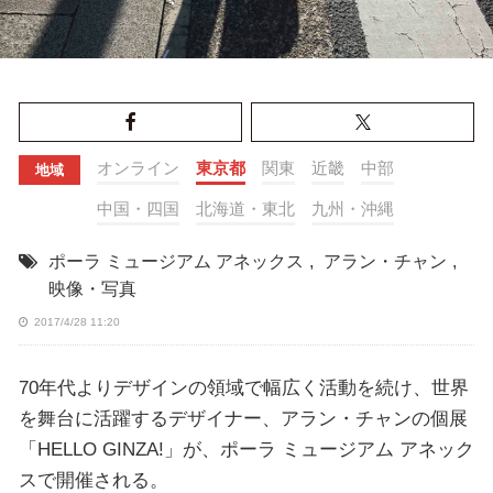
オンライン
東京都
関東
近畿
中部
地域
中国・四国
北海道・東北
九州・沖縄
ポーラ ミュージアム アネックス
,
アラン・チャン
,
映像・写真
2017/4/28 11:20
70年代よりデザインの領域で幅広く活動を続け、世界
を舞台に活躍するデザイナー、アラン・チャンの個展
「HELLO GINZA!」が、ポーラ ミュージアム アネック
スで開催される。