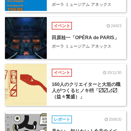
ポーラ ミュージアム アネックス
イベント
24/6/3
田原桂一「OPÉRA de PARIS」
ポーラ ミュージアム アネックス
イベント
20/11/30
160人のクリエイターと大垣の職
人がつくるヒノキ枡「〼〼⊿〼
（益々繁盛）」
レポート
20/8/20