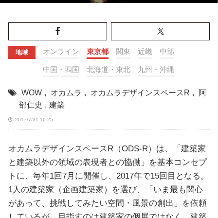
オンライン
東京都
関東
近畿
中部
地域
中国・四国
北海道・東北
九州・沖縄
WOW
,
オカムラ
,
オカムラデザインスペースR
,
阿
部仁史
,
建築
2017/7/31 10:25
オカムラデザインスペースR（ODS-R）は、「建築家
と建築以外の領域の表現者との協働」を基本コンセプ
トに、毎年1回7月に開催し、2017年で15回目となる。
1人の建築家（企画建築家）を選び、「いま最も関心
があって、挑戦してみたい空間・風景の創出」を依頼
しているが、目指すのは建築家の個展ではなく、建築