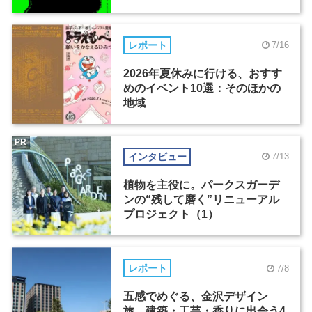
レポート
7/16
2026年夏休みに行ける、おすす
めのイベント10選：そのほかの
地域
PR
インタビュー
7/13
植物を主役に。パークスガーデ
ンの“残して磨く”リニューアル
プロジェクト（1）
レポート
7/8
五感でめぐる、金沢デザイン
旅。建築・工芸・香りに出会う4