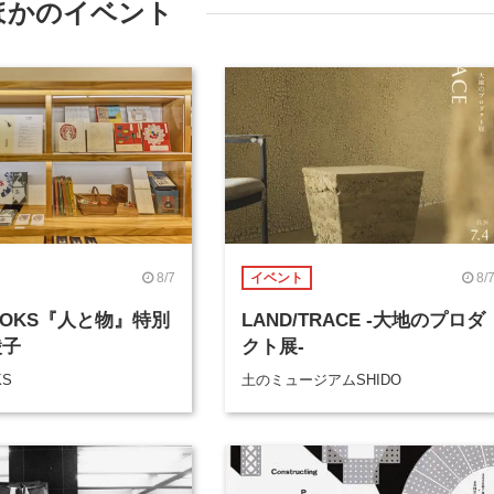
ほかのイベント
8/7
8/
イベント
BOOKS『人と物』特別
LAND/TRACE -大地のプロダ
綾子
クト展-
KS
土のミュージアムSHIDO