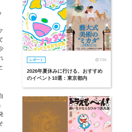
る
、
ケ
て
少
れ
7/16
レポート
と
2026年夏休みに行ける、おすすめ
のイベント10選：東京都内
自
」
発
そ