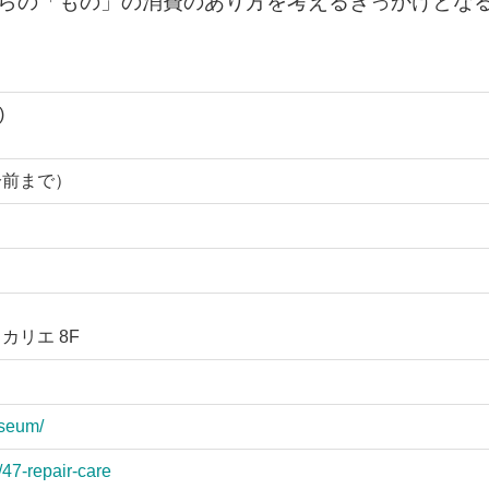
からの「もの」の消費のあり方を考えるきっかけとな
)
0分前まで）
カリエ 8F
useum/
/47-repair-care