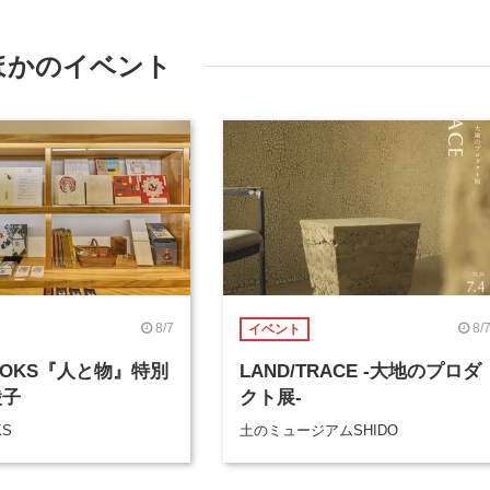
ほかのイベント
8/7
8/
イベント
BOOKS『人と物』特別
LAND/TRACE -大地のプロダ
綾子
クト展-
KS
土のミュージアムSHIDO