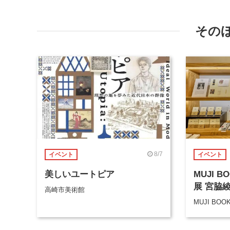
その
8/7
イベント
イベント
美しいユートピア
MUJI 
展 宮脇
高崎市美術館
MUJI BOO