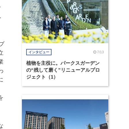
か
人
プ
立
7/13
インタビュー
業
植物を主役に。パークスガーデン
の“残して磨く”リニューアルプロ
わ
ジェクト（1）
に
を
な