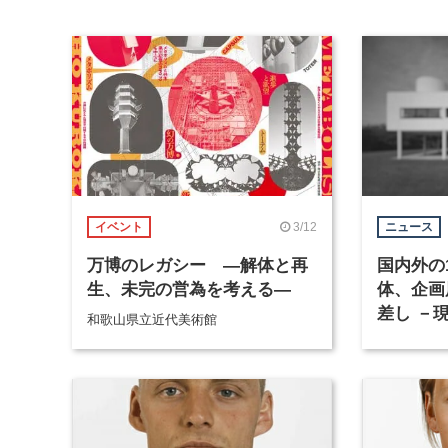
3/12
イベント
ニュース
万博のレガシー ―解体と再
国内外の
生、未完の営為を考える―
体、企画
差し －
和歌山県立近代美術館
－」が建
で8月4