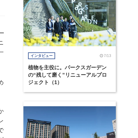
ー
ニ
一
7/13
インタビュー
。
植物を主役に。パークスガーデン
の“残して磨く”リニューアルプロ
め
ジェクト（1）
か
レ
で