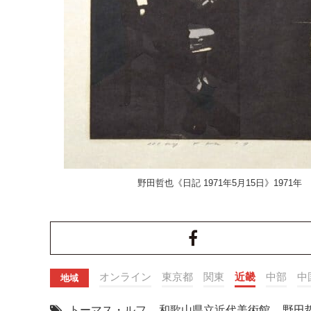
野田哲也《日記 1971年5月15日》19
オンライン
東京都
関東
近畿
中部
中
地域
トーマス・ルフ
,
和歌山県立近代美術館
,
野田