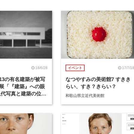
18/6/28
17/7/1
イベント
13の有名建築が被写
なつやすみの美術館7 すきき
展「『建築』への眼
らい、すき？きらい？
現代写真と建築の位相
和歌山県立近代美術館
築倉庫ミュージアム
日から開催