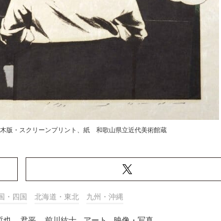
71年 木版・スクリーンプリント、紙 和歌山県立近代美術館蔵
国・四国
北海道・東北
九州・沖縄
哲也
,
君平
,
前川紘士
,
アート
,
映像・写真