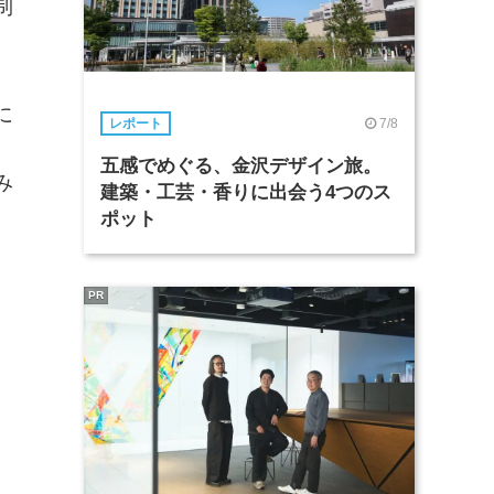
制
に
7/8
レポート
五感でめぐる、金沢デザイン旅。
み
建築・工芸・香りに出会う4つのス
ポット
PR