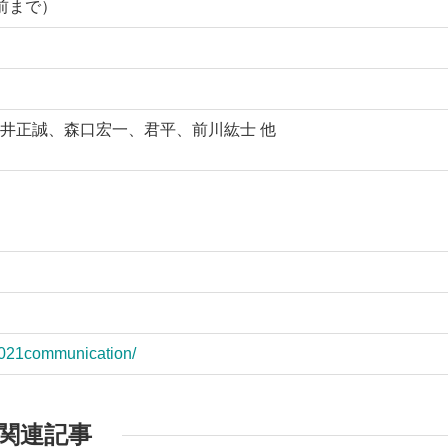
分前まで）
井正誠、森口宏一、君平、前川紘士 他
2021communication/
関連記事