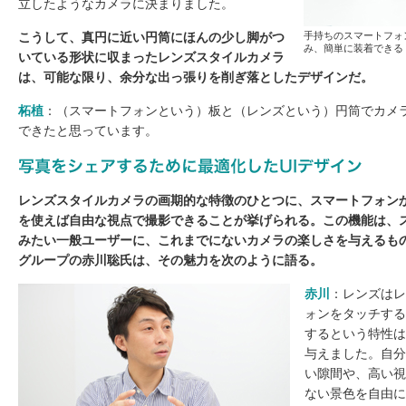
立したようなカメラに決まりました。
こうして、真円に近い円筒にほんの少し脚がつ
手持ちのスマートフォ
み、簡単に装着できる
いている形状に収まったレンズスタイルカメラ
は、可能な限り、余分な出っ張りを削ぎ落としたデザインだ。
柘植
：（スマートフォンという）板と（レンズという）円筒でカメ
できたと思っています。
レンズスタイルカメラの画期的な特徴のひとつに、スマートフォンから
を使えば自由な視点で撮影できることが挙げられる。この機能は、
みたい一般ユーザーに、これまでにないカメラの楽しさを与えるもの
グループの赤川聡氏は、その魅力を次のように語る。
赤川
：レンズはレ
ォンをタッチする
するという特性は
与えました。自分
い隙間や、高い視
ない景色を自由に