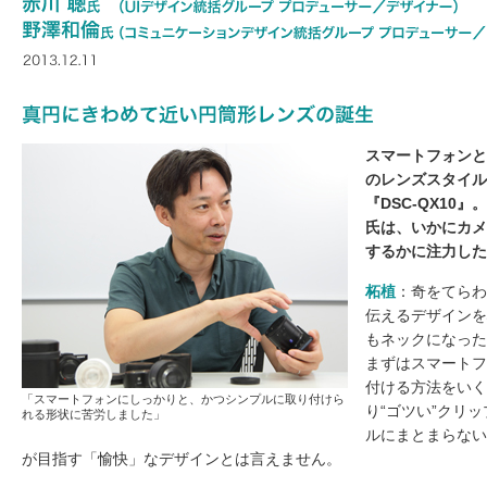
スマートフォンと
のレンズスタイルカ
『DSC-QX10
氏は、いかにカメ
するかに注力した
柘植
：奇をてらわ
伝えるデザインを
もネックになった
まずはスマートフ
付ける方法をいく
「スマートフォンにしっかりと、かつシンプルに取り付けら
り“ゴツい”クリ
れる形状に苦労しました」
ルにまとまらない
が目指す「愉快」なデザインとは言えません。