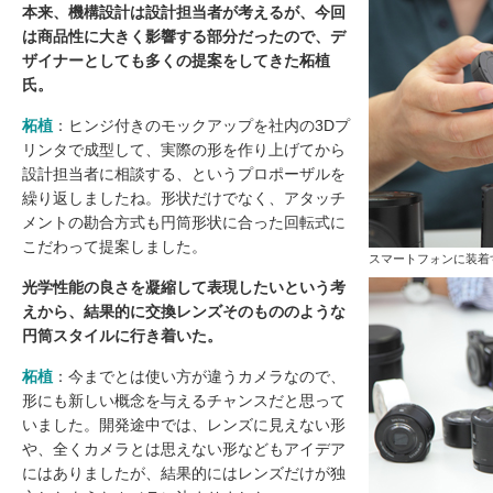
本来、機構設計は設計担当者が考えるが、今回
は商品性に大きく影響する部分だったので、デ
ザイナーとしても多くの提案をしてきた柘植
氏。
柘植
：ヒンジ付きのモックアップを社内の3Dプ
リンタで成型して、実際の形を作り上げてから
設計担当者に相談する、というプロポーザルを
繰り返しましたね。形状だけでなく、アタッチ
メントの勘合方式も円筒形状に合った回転式に
こだわって提案しました。
スマートフォンに装着
光学性能の良さを凝縮して表現したいという考
えから、結果的に交換レンズそのもののような
円筒スタイルに行き着いた。
柘植
：今までとは使い方が違うカメラなので、
形にも新しい概念を与えるチャンスだと思って
いました。開発途中では、レンズに見えない形
や、全くカメラとは思えない形などもアイデア
にはありましたが、結果的にはレンズだけが独