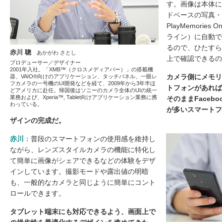
す。画像は本体に
ドベースの写真・
PlayMemorie
ライン）に自動で
るので、ひたすら
赤川 聰
あかがわ さとし
上で確認できるの
プロデューサー／デザイナー
2001年入社。「XMB™（クロスメディアバー）」の搭載機
カメラ側にメモリ
器、VAIO®向けのアプリケーション、タッチパネル、一眼レ
フカメラの一号機のUI開発などを経て、2009年から3年半ほ
トフォンがあれば
どアメリカに赴任。帰国後はソニーのカメラ全体のUIの統一
業務および、Xperia™, Tablet向けアプリケーション業務に携
そのままFacebo
わっている。
が多いスマートフ
ザインの完成だ。
赤川
：普段のスマートフォンの使用感を維持し
ながら、レンズスタイルカメラの機能に特化し
て簡単に画像がシェアできるなどの体験をデザ
インしています。撮影モードや露出値の明暗
も、一般的なカメラと同じように簡単にコント
ロールできます。
タブレット端末にも対応できるよう、画面上で