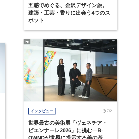
五感でめぐる、金沢デザイン旅。
建築・工芸・香りに出会う4つのス
ポット
PR
2
7/2
インタビュー
世界最古の美術展「ヴェネチア・
ビエンナーレ2026」に挑む―B-
OWNDが世界に提示する美の基準