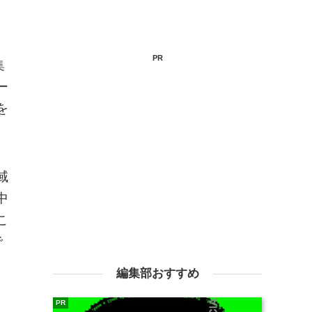
PR
集
ー
を
域
中
こ
で
編集部おすすめ
PR