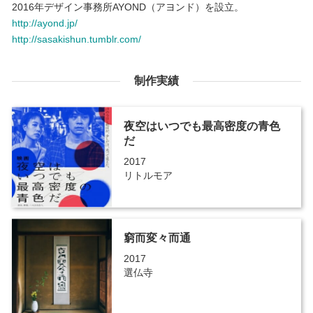
2016年デザイン事務所AYOND（アヨンド）を設立。
http://ayond.jp/
http://sasakishun.tumblr.com/
制作実績
夜空はいつでも最高密度の青色
だ
2017
リトルモア
窮而変々而通
2017
選仏寺