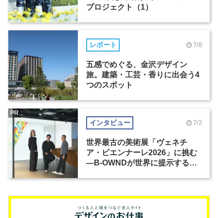
プロジェクト（1）
レポート
7/8
五感でめぐる、金沢デザイン
旅。建築・工芸・香りに出会う4
つのスポット
PR
インタビュー
7/2
世界最古の美術展「ヴェネチ
ア・ビエンナーレ2026」に挑む
―B-OWNDが世界に提示する美
の基準とは？（前編）