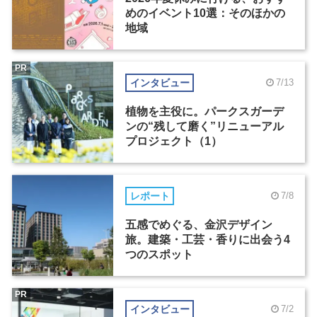
めのイベント10選：そのほかの
地域
PR
インタビュー
7/13
植物を主役に。パークスガーデ
ンの“残して磨く”リニューアル
プロジェクト（1）
レポート
7/8
五感でめぐる、金沢デザイン
旅。建築・工芸・香りに出会う4
つのスポット
PR
インタビュー
7/2