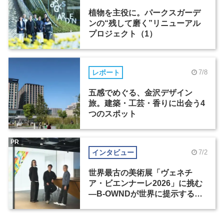
植物を主役に。パークスガーデ
ンの“残して磨く”リニューアル
プロジェクト（1）
レポート
7/8
五感でめぐる、金沢デザイン
旅。建築・工芸・香りに出会う4
つのスポット
PR
インタビュー
7/2
世界最古の美術展「ヴェネチ
ア・ビエンナーレ2026」に挑む
―B-OWNDが世界に提示する美
の基準とは？（前編）