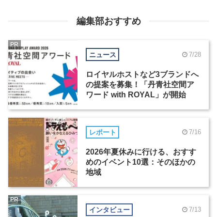
編集部おすすめ
PR
ニュース
7/28
ロイヤルホストなど3ブランドへ
の提案を募集！「丹青社空間ア
ワード with ROYAL」が開始
レポート
7/16
2026年夏休みに行ける、おすす
めのイベント10選：そのほかの
地域
PR
インタビュー
7/13