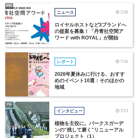
PR
ニュース
7/28
ロイヤルホストなど3ブランドへ
の提案を募集！「丹青社空間ア
ワード with ROYAL」が開始
レポート
7/16
2026年夏休みに行ける、おすす
めのイベント10選：そのほかの
地域
PR
インタビュー
7/13
植物を主役に。パークスガーデ
ンの“残して磨く”リニューアル
プロジェクト（1）