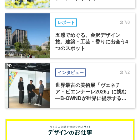
レポート
7/8
五感でめぐる、金沢デザイン
旅。建築・工芸・香りに出会う4
つのスポット
PR
インタビュー
7/2
世界最古の美術展「ヴェネチ
ア・ビエンナーレ2026」に挑む
―B-OWNDが世界に提示する美
の基準とは？（前編）