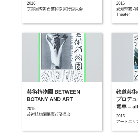
2016
2016
京都国際舞台芸術祭実行委員会
愛知県芸術劇場 A
Theater
芸術植物園 BETWEEN
鉄道芸術祭
BOTANY AND ART
プロデュ
電車 – alt
2015
芸術植物園展実行委員会
2015
アートエリア