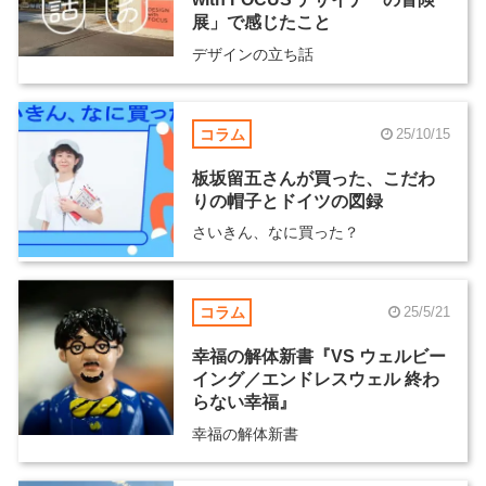
展」で感じたこと
デザインの立ち話
コラム
25/10/15
板坂留五さんが買った、こだわ
りの帽子とドイツの図録
さいきん、なに買った？
コラム
25/5/21
幸福の解体新書『VS ウェルビー
イング／エンドレスウェル 終わ
らない幸福』
幸福の解体新書