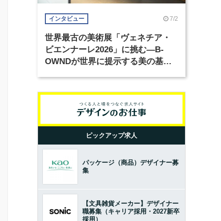
7/2
インタビュー
世界最古の美術展「ヴェネチア・
ビエンナーレ2026」に挑む―B-
OWNDが世界に提示する美の基準
とは？（前編）
ピックアップ求人
パッケージ（商品）デザイナー募
集
【文具雑貨メーカー】デザイナー
職募集（キャリア採用・2027新卒
採用）