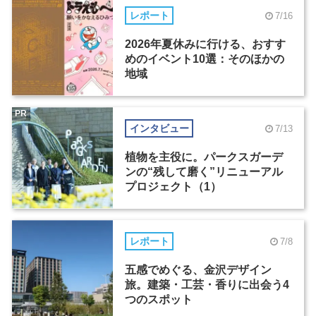
レポート
7/16
2026年夏休みに行ける、おすす
めのイベント10選：そのほかの
地域
PR
インタビュー
7/13
植物を主役に。パークスガーデ
ンの“残して磨く”リニューアル
プロジェクト（1）
レポート
7/8
五感でめぐる、金沢デザイン
旅。建築・工芸・香りに出会う4
つのスポット