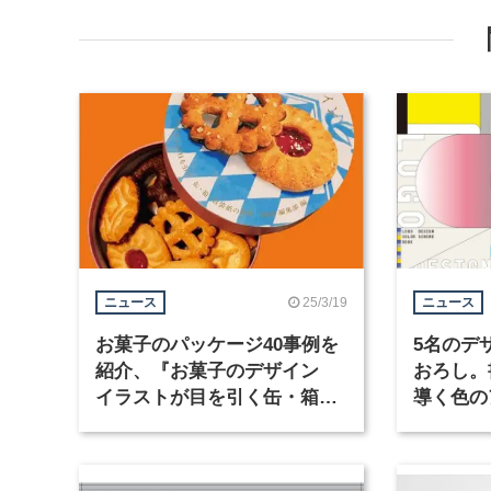
25/3/19
ニュース
ニュース
お菓子のパッケージ40事例を
5名のデ
紹介、『お菓子のデザイン
おろし。
イラストが目を引く缶・箱・
導く色の
包装紙の世界』が発売
イン配色
に発売