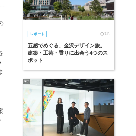
の
7/8
レポート
五感でめぐる、金沢デザイン旅。
を
建築・工芸・香りに出会う4つのス
ポット
つ
ま
PR
案
巻
ッ