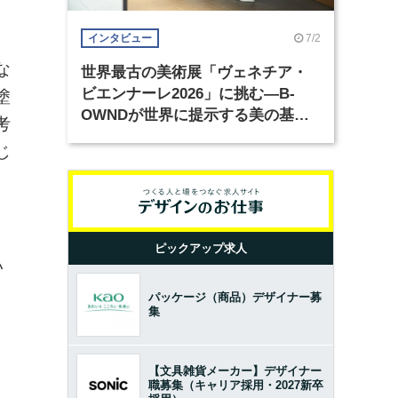
7/2
インタビュー
な
世界最古の美術展「ヴェネチア・
ビエンナーレ2026」に挑む―B-
塗
OWNDが世界に提示する美の基準
考
とは？（前編）
じ
ピックアップ求人
い
パッケージ（商品）デザイナー募
集
【文具雑貨メーカー】デザイナー
職募集（キャリア採用・2027新卒