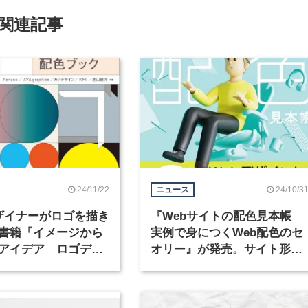
関連記事
24/11/22
24/10/3
ニュース
ザイナーがロゴを描き
『Webサイトの配色見本帳
書籍『イメージから
実例で身につくWeb配色のセ
アイデア ロゴデザ
オリー』が発売。サイト形態
ブック』が12月27日
別の事例も多数