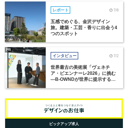
レポート
7/8
五感でめぐる、金沢デザイン
旅。建築・工芸・香りに出会う4
つのスポット
PR
インタビュー
7/2
世界最古の美術展「ヴェネチ
ア・ビエンナーレ2026」に挑む
―B-OWNDが世界に提示する美
の基準とは？（前編）
ピックアップ求人