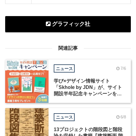
グラフィック社
関連記事
ニュース
7/6
学び×デザイン情報サイト
「Skhole by JDN」が、サイト
開設半年記念キャンペーンを実
施中
ニュース
6/8
13プロジェクトの階段図と階段
論を収録した書籍『建築断面 階