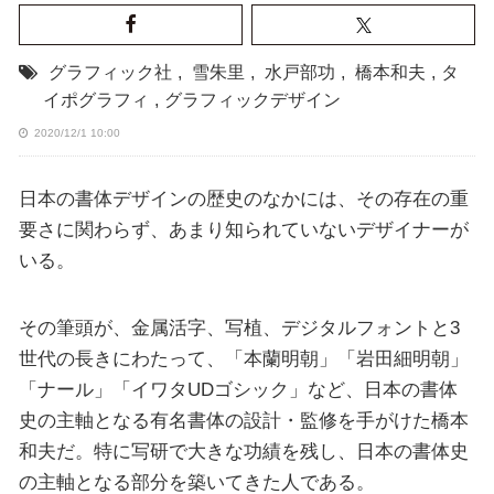
グラフィック社
,
雪朱里
,
水戸部功
,
橋本和夫
,
タ
イポグラフィ
,
グラフィックデザイン
2020/12/1 10:00
日本の書体デザインの歴史のなかには、その存在の重
要さに関わらず、あまり知られていないデザイナーが
いる。
その筆頭が、金属活字、写植、デジタルフォントと3
世代の長きにわたって、「本蘭明朝」「岩田細明朝」
「ナール」「イワタUDゴシック」など、日本の書体
史の主軸となる有名書体の設計・監修を手がけた橋本
和夫だ。特に写研で大きな功績を残し、日本の書体史
の主軸となる部分を築いてきた人である。