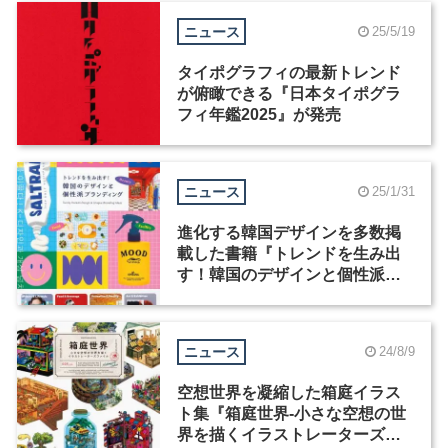
ニュース
25/5/19
タイポグラフィの最新トレンド
が俯瞰できる『日本タイポグラ
フィ年鑑2025』が発売
ニュース
25/1/31
進化する韓国デザインを多数掲
載した書籍『トレンドを生み出
す！韓国のデザインと個性派ブ
ランディング』が発売
ニュース
24/8/9
空想世界を凝縮した箱庭イラス
ト集『箱庭世界‐小さな空想の世
界を描くイラストレーターズフ