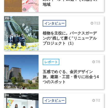
地域
PR
インタビュー
7/13
植物を主役に。パークスガーデ
ンの“残して磨く”リニューアル
プロジェクト（1）
レポート
7/8
五感でめぐる、金沢デザイン
旅。建築・工芸・香りに出会う4
つのスポット
PR
インタビュー
7/2