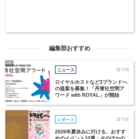
編集部おすすめ
PR
ニュース
7/28
ロイヤルホストなど3ブランドへ
の提案を募集！「丹青社空間ア
ワード with ROYAL」が開始
レポート
7/16
2026年夏休みに行ける、おすす
めのイベント10選：そのほかの