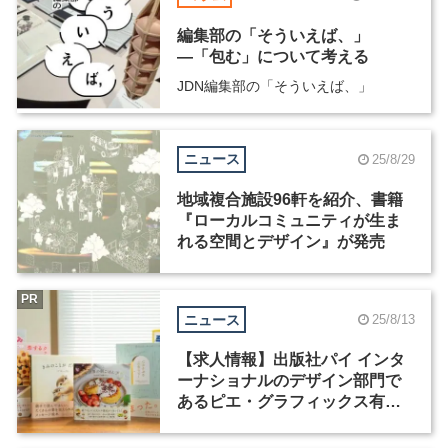
編集部の「そういえば、」
―「包む」について考える
JDN編集部の「そういえば、」
ニュース
25/8/29
地域複合施設96軒を紹介、書籍
『ローカルコミュニティが生ま
れる空間とデザイン』が発売
PR
ニュース
25/8/13
【求人情報】出版社パイ インタ
ーナショナルのデザイン部門で
あるピエ・グラフィックス有限
会社が、グラフィックデザイナ
ーを募集