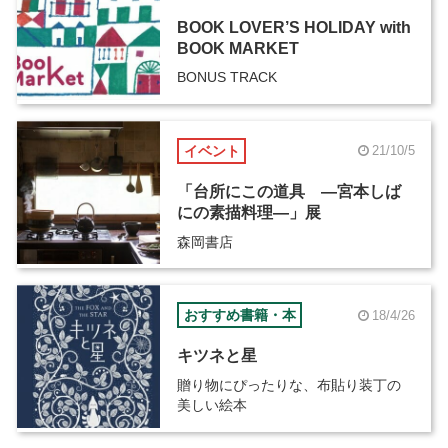
BOOK LOVER’S HOLIDAY with
BOOK MARKET
BONUS TRACK
イベント
21/10/5
「台所にこの道具 ―宮本しば
にの素描料理―」展
森岡書店
おすすめ書籍・本
18/4/26
キツネと星
贈り物にぴったりな、布貼り装丁の
美しい絵本