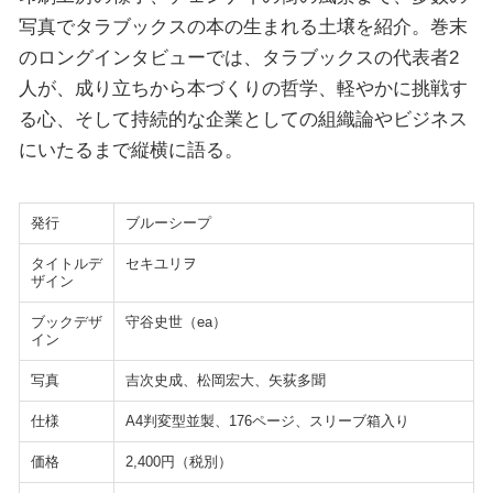
写真でタラブックスの本の生まれる土壌を紹介。巻末
のロングインタビューでは、タラブックスの代表者2
人が、成り立ちから本づくりの哲学、軽やかに挑戦す
る心、そして持続的な企業としての組織論やビジネス
にいたるまで縦横に語る。
発行
ブルーシープ
タイトルデ
セキユリヲ
ザイン
ブックデザ
守谷史世（ea）
イン
写真
吉次史成、松岡宏大、矢荻多聞
仕様
A4判変型並製、176ページ、スリーブ箱入り
価格
2,400円（税別）