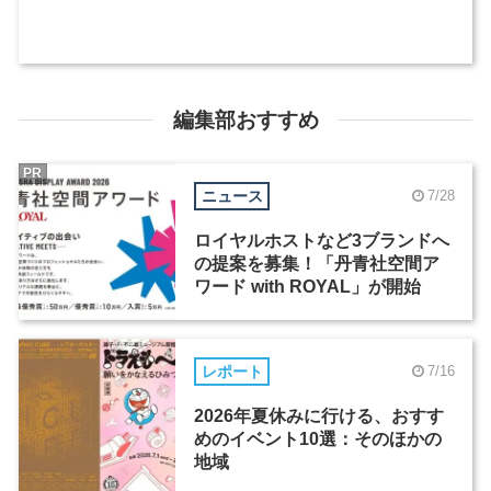
編集部おすすめ
PR
ニュース
7/28
ロイヤルホストなど3ブランドへ
の提案を募集！「丹青社空間ア
ワード with ROYAL」が開始
レポート
7/16
2026年夏休みに行ける、おすす
めのイベント10選：そのほかの
地域