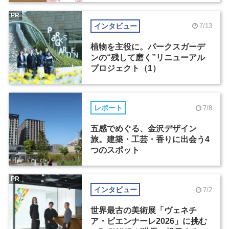
PR
インタビュー
7/13
植物を主役に。パークスガーデ
ンの“残して磨く”リニューアル
プロジェクト（1）
レポート
7/8
五感でめぐる、金沢デザイン
旅。建築・工芸・香りに出会う4
つのスポット
PR
インタビュー
7/2
世界最古の美術展「ヴェネチ
ア・ビエンナーレ2026」に挑む