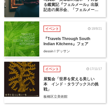
る鑑賞記『フェルメール』出版
記念の展示会、「フェルメー
ル 植本一子」展が9月21日から
開催
イベント
18/8/21
『Travels Through South
Indian Kitchens』フェア
dessin l デッサン
イベント
17/11/17
展覧会「世界を変える美しい
本 インド・タラブックスの挑
戦」
板橋区立美術館