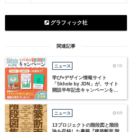
グラフィック社
関連記事
ニュース
7/6
学び×デザイン情報サイト
「Skhole by JDN」が、サイト
開設半年記念キャンペーンを実
施中
ニュース
6/8
13プロジェクトの階段図と階段
論を収録した書籍『建築断面 階