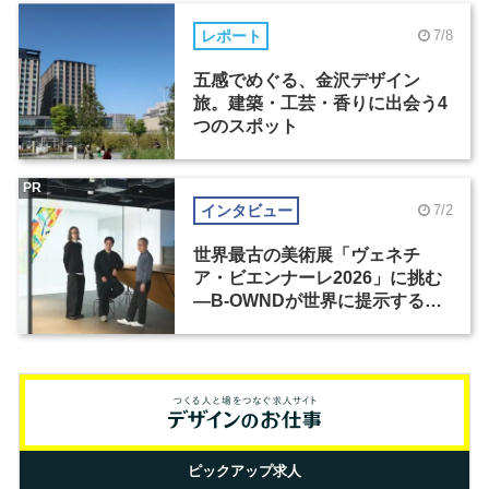
レポート
7/8
五感でめぐる、金沢デザイン
旅。建築・工芸・香りに出会う4
つのスポット
PR
インタビュー
7/2
世界最古の美術展「ヴェネチ
ア・ビエンナーレ2026」に挑む
―B-OWNDが世界に提示する美
の基準とは？（前編）
ピックアップ求人