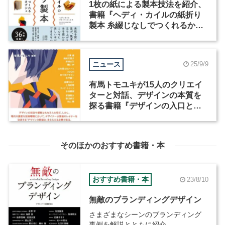
1枚の紙による製本技法を紹介、
書籍『ヘディ・カイルの紙折り
製本 糸綴じなしでつくれるかわ
いい本とオブジェ』が発売
ニュース
25/9/9
有馬トモユキが15人のクリエイ
ターと対話、デザインの本質を
探る書籍『デザインの入口と出
口』が発売
そのほかのおすすめ書籍・本
おすすめ書籍・本
23/8/10
無敵のブランディングデザイン
さまざまなシーンのブランディング
事例を解説とともに紹介