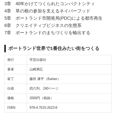
3章 40年かけてつくられたコンパクトシティ
4章 草の根の参加を支えるネイバーフッド
5章 ポートランド市開発局(PDC)による都市再生
6章 クリエイティブビジネスの生態系
7章 ポートランドのまちづくりを輸出する
ポートランド世界で1番住みたい街をつくる
発行
学芸出版社
著者
山崎満広
装丁
藤田 康平（Barber）
仕様
四六判、240ページ
価格
2000円（税抜）
ISBN
978-4-7615-2623-8