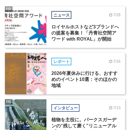
PR
ニュース
7/28
ロイヤルホストなど3ブランドへ
の提案を募集！「丹青社空間ア
ワード with ROYAL」が開始
レポート
7/16
2026年夏休みに行ける、おすす
めのイベント10選：そのほかの
地域
PR
インタビュー
7/13
植物を主役に。パークスガーデ
ンの“残して磨く”リニューアル