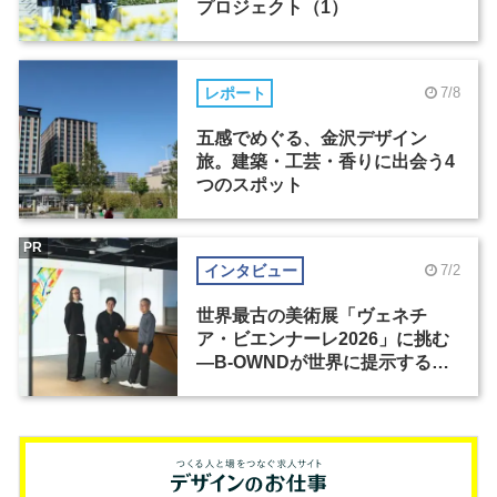
プロジェクト（1）
レポート
7/8
五感でめぐる、金沢デザイン
旅。建築・工芸・香りに出会う4
つのスポット
PR
インタビュー
7/2
世界最古の美術展「ヴェネチ
ア・ビエンナーレ2026」に挑む
―B-OWNDが世界に提示する美
の基準とは？（前編）