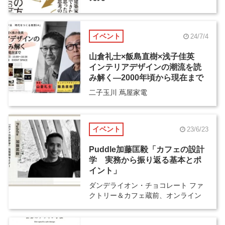
イベント
24/7/4
山倉礼士×飯島直樹×浅子佳英
インテリアデザインの潮流を読
み解く―2000年頃から現在まで
二子玉川 蔦屋家電
イベント
23/6/23
Puddle加藤匡毅「カフェの設計
学 実務から振り返る基本とポ
イント」
ダンデライオン・チョコレート ファ
クトリー＆カフェ蔵前、オンライン