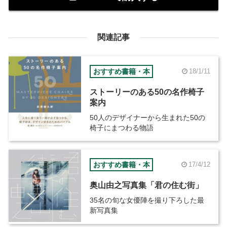
関連記事
おすすめ書籍・本
18/1/11
ストーリーのある50の名作椅子
案内
50人のデザイナーから生まれた50の
椅子にまつわる物語
おすすめ書籍・本
17/4/12
奥山由之写真集「君の住む街」
35名の旬な女優陣を撮り下ろした最
新写真集