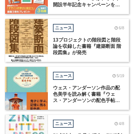
開設半年記念キャンペーンを実
施中
ニュース
6/8
13プロジェクトの階段図と階段
論を収録した書籍『建築断面 階
段図集』が発売
ニュース
5/19
ウェス・アンダーソン作品の配
色美学を読み解く書籍『ウェ
ス・アンダーソンの配色手帖』
が発売
ニュース
4/8