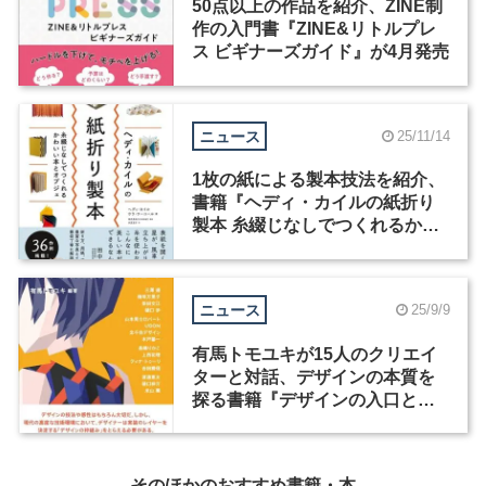
50点以上の作品を紹介、ZINE制
作の入門書『ZINE&リトルプレ
ス ビギナーズガイド』が4月発売
ニュース
25/11/14
1枚の紙による製本技法を紹介、
書籍『ヘディ・カイルの紙折り
製本 糸綴じなしでつくれるかわ
いい本とオブジェ』が発売
ニュース
25/9/9
有馬トモユキが15人のクリエイ
ターと対話、デザインの本質を
探る書籍『デザインの入口と出
口』が発売
そのほかのおすすめ書籍・本