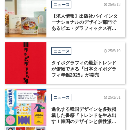
ニュース
25/8/13
【求人情報】出版社パイ インタ
ーナショナルのデザイン部門で
あるピエ・グラフィックス有限
会社が、グラフィックデザイナ
ーを募集
ニュース
25/5/19
タイポグラフィの最新トレンド
が俯瞰できる『日本タイポグラ
フィ年鑑2025』が発売
ニュース
25/1/31
進化する韓国デザインを多数掲
載した書籍『トレンドを生み出
す！韓国のデザインと個性派ブ
ランディング』が発売