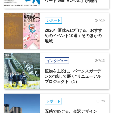
ワード with ROYAL」が開始
レポート
7/16
2026年夏休みに行ける、おすす
めのイベント10選：そのほかの
地域
PR
インタビュー
7/13
植物を主役に。パークスガーデ
ンの“残して磨く”リニューアル
プロジェクト（1）
レポート
7/8
五感でめぐる、金沢デザイン