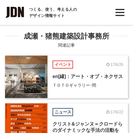
INTERVIEW
つくる、使う、考える人の
デザイン情報サイト
インタビュー
REPORT
成瀬・猪熊建築設計事務所
レポート
関連記事
COLUMN
イベント
17/6/26
コラム
en[縁]：アート・オブ・ネクサス
ＴＯＴＯギャラリー･間
ニュース
17/6/22
クリスト&ジャンヌ＝クロードら
のダイナミックな手法の活動を