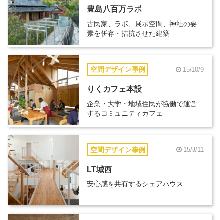
豊島八百万ラボ
古民家、ラボ、展示空間、神社の要
素を併存・拮抗させた建築
空間デザイン事例
15/10/9
りくカフェ本設
企業・大学・地域住民が協働で運営
するコミュニティカフェ
空間デザイン事例
15/8/11
LT城西
安心感を共有するシェアハウス