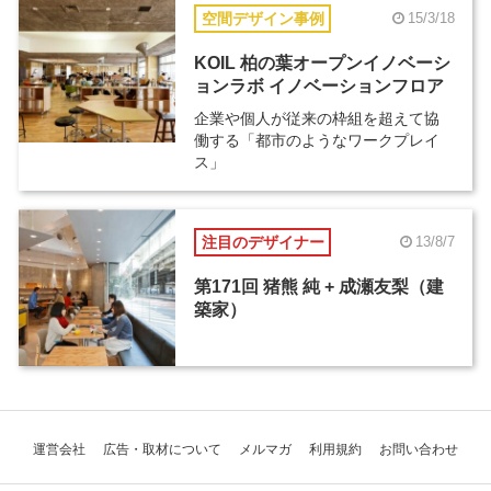
空間デザイン事例
15/3/18
KOIL 柏の葉オープンイノベーシ
ョンラボ イノベーションフロア
企業や個人が従来の枠組を超えて協
働する「都市のようなワークプレイ
ス」
注目のデザイナー
13/8/7
第171回 猪熊 純 + 成瀬友梨（建
築家）
運営会社
広告・取材について
メルマガ
利用規約
お問い合わせ