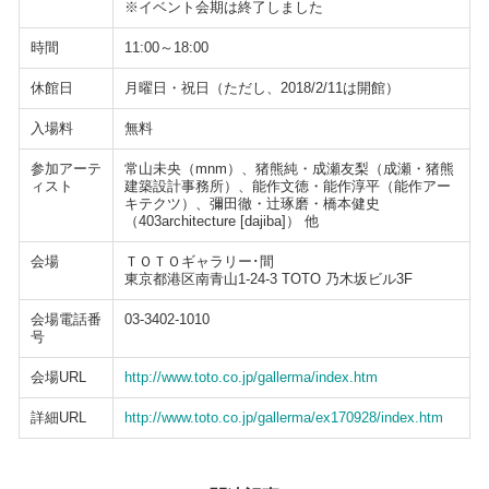
※イベント会期は終了しました
時間
11:00～18:00
休館日
月曜日・祝日（ただし、2018/2/11は開館）
入場料
無料
参加アーテ
常山未央（mnm）、猪熊純・成瀬友梨（成瀬・猪熊
ィスト
建築設計事務所）、能作文徳・能作淳平（能作アー
キテクツ）、彌田徹・辻琢磨・橋本健史
（403architecture [dajiba]） 他
会場
ＴＯＴＯギャラリー･間
東京都港区南青山1-24-3 TOTO 乃木坂ビル3F
会場電話番
03-3402-1010
号
会場URL
http://www.toto.co.jp/gallerma/index.htm
詳細URL
http://www.toto.co.jp/gallerma/ex170928/index.htm