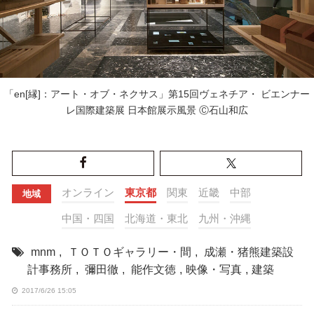
「en[縁]：アート・オブ・ネクサス」第15回ヴェネチア・ ビエンナー
レ国際建築展 日本館展示風景 Ⓒ石山和広
オンライン
東京都
関東
近畿
中部
地域
中国・四国
北海道・東北
九州・沖縄
mnm
,
ＴＯＴＯギャラリー・間
,
成瀬・猪熊建築設
計事務所
,
彌田徹
,
能作文徳
,
映像・写真
,
建築
2017/6/26 15:05