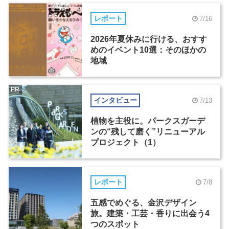
レポート
7/16
2026年夏休みに行ける、おすす
めのイベント10選：そのほかの
地域
PR
インタビュー
7/13
植物を主役に。パークスガーデ
ンの“残して磨く”リニューアル
プロジェクト（1）
レポート
7/8
五感でめぐる、金沢デザイン
旅。建築・工芸・香りに出会う4
つのスポット