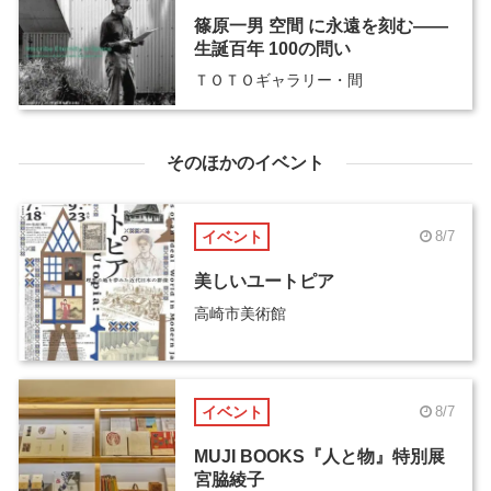
篠原一男 空間 に永遠を刻む――
生誕百年 100の問い
ＴＯＴＯギャラリー・間
そのほかのイベント
イベント
8/7
美しいユートピア
高崎市美術館
イベント
8/7
MUJI BOOKS『人と物』特別展
宮脇綾子