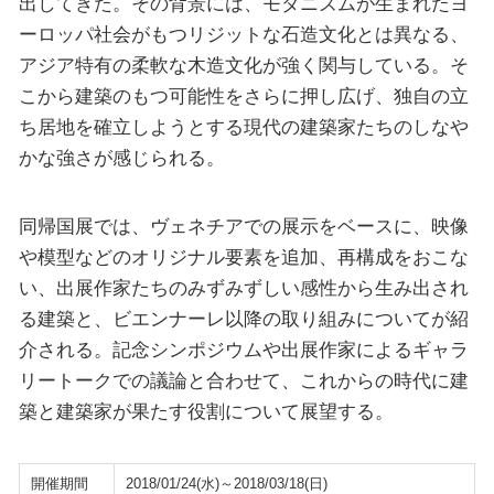
出してきた。その背景には、モダニズムが生まれたヨ
ーロッパ社会がもつリジットな石造文化とは異なる、
アジア特有の柔軟な木造文化が強く関与している。そ
こから建築のもつ可能性をさらに押し広げ、独自の立
ち居地を確立しようとする現代の建築家たちのしなや
かな強さが感じられる。
同帰国展では、ヴェネチアでの展示をベースに、映像
や模型などのオリジナル要素を追加、再構成をおこな
い、出展作家たちのみずみずしい感性から生み出され
る建築と、ビエンナーレ以降の取り組みについてが紹
介される。記念シンポジウムや出展作家によるギャラ
リートークでの議論と合わせて、これからの時代に建
築と建築家が果たす役割について展望する。
開催期間
2018/01/24(水)～2018/03/18(日)