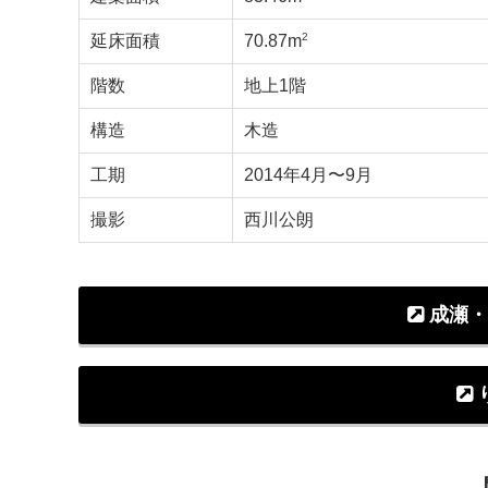
2
延床面積
70.87m
階数
地上1階
構造
木造
工期
2014年4月〜9月
撮影
西川公朗
成瀬・