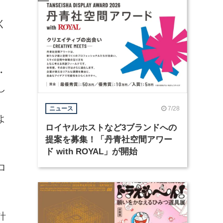
く
・
し
よ
7/28
ニュース
よ
ロイヤルホストなど3ブランドへの
提案を募集！「丹青社空間アワー
ド with ROYAL」が開始
ロ
計