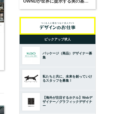
OWNDが世界に提示する美の基準
とは？（前編）
ピックアップ求人
8
パッケージ（商品）デザイナー募
集
私たちと共に、未来を創っていけ
るスタッフを募集！
【海外が注目するホテル】Webデ
ザイナー／グラフィックデザイナ
ー