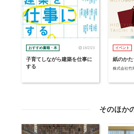
18/2/23
おすすめ書籍・本
イベント
子育てしながら建築を仕事に
紙のかた
する
株式会社竹
そのほか