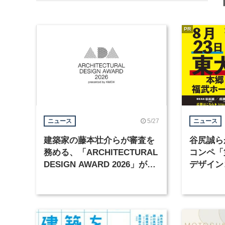
PR
5/27
ニュース
ニュース
建築家の藤本壮介らが審査を
谷尻誠ら
務める、「ARCHITECTURAL
コンペ「
DESIGN AWARD 2026」が開
デザイン
催中
が決勝戦