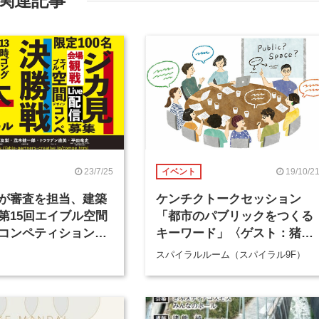
関連記事
23/7/25
19/10/2
イベント
が審査を担当、建築
ケンチクトークセッション
第15回エイブル空間
「都市のパブリックをつくる
コンペティション」
キーワード」〈ゲスト：猪熊
の観覧者を募集
純〉
スパイラルルーム（スパイラル9F）