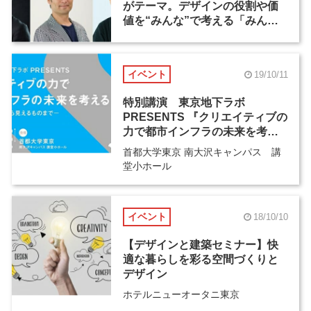
がテーマ。デザインの役割や価
値を“みんな”で考える「みんな
でクリエイティブナイト」が12
月24日に開催
イベント
19/10/11
特別講演 東京地下ラボ
PRESENTS 『クリエイティブの
力で都市インフラの未来を考え
る』
首都大学東京 南大沢キャンパス 講
堂小ホール
イベント
18/10/10
【デザインと建築セミナー】快
適な暮らしを彩る空間づくりと
デザイン
ホテルニューオータニ東京