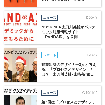
ニュース
20/4/7
NOSIGNER太刀川英輔がパンデ
ミック対策情報サイト
「PANDAID」を公開
レポート
20/2/7
建築出身のデザイナー3人と考え
る、「プロセスとデザイン」と
は？ 太刀川英輔×山崎亮×西澤
明洋：第3回「みんなでクリエイ
ティブナイト」
ニュース
19/11/19
第3回は「プロセスとデザイン」