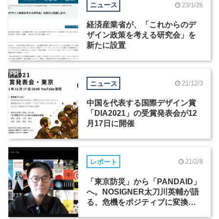
ニュース
23/1/26
経済産業省が、「これからのデ
ザイン政策を考える研究会」を
新たに設置
PR
ニュース
21/12/3
中国を代表する国際デザイン賞
「DIA2021」の受賞発表会が12
月17日に開催
レポート
21/2/8
「東京防災」から「PANDAID」
へ。NOSIGNER太刀川英輔が語
る、危機をポジティブに変換す
るデザイン