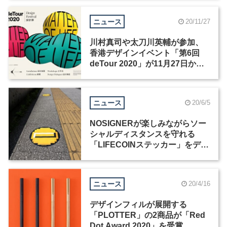
ニュース
20/11/27
川村真司や太刀川英輔が参加、
香港デザインイベント「第6回
deTour 2020」が11月27日から
開催
ニュース
20/6/5
NOSIGNERが楽しみながらソー
シャルディスタンスを守れる
「LIFECOINステッカー」をデザ
イン
ニュース
20/4/16
デザインフィルが展開する
「PLOTTER」の2商品が「Red
Dot Award 2020」を受賞