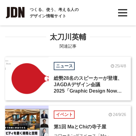
INTERVIEW
つくる、使う、考える人の
デザイン情報サイト
インタビュー
REPORT
太刀川英輔
レポート
関連記事
COLUMN
ニュース
25/4/8
コラム
総勢28名のスピーカーが登壇、
JAGDAデザイン会議
2025「Graphic Design Now」
が開催
イベント
24/9/26
第1回 MaとChiの寺子屋
コワーキングスペース「Ma」