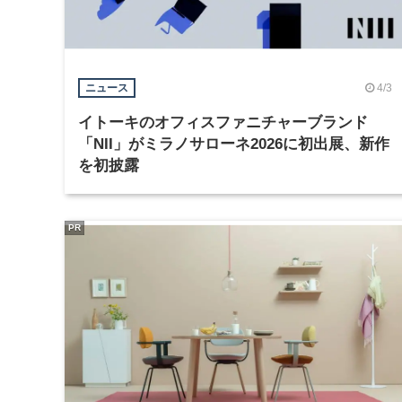
4/3
ニュース
イトーキのオフィスファニチャーブランド
「NII」がミラノサローネ2026に初出展、新作
を初披露
PR