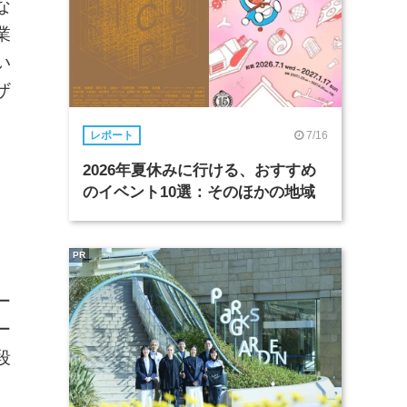
な
業
い
ザ
7/16
レポート
2026年夏休みに行ける、おすすめ
のイベント10選：そのほかの地域
PR
ー
ー
段