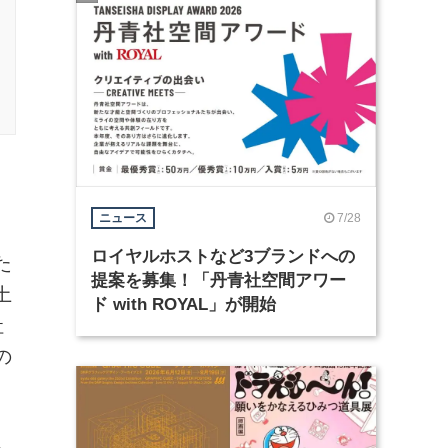
7/28
ニュース
ロイヤルホストなど3ブランドへの
た
提案を募集！「丹青社空間アワー
土
ド with ROYAL」が開始
社
の