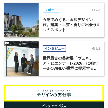
レポート
7/8
五感でめぐる、金沢デザイン
旅。建築・工芸・香りに出会う4
つのスポット
PR
インタビュー
7/2
世界最古の美術展「ヴェネチ
ア・ビエンナーレ2026」に挑む
―B-OWNDが世界に提示する美
の基準とは？（前編）
ピックアップ求人