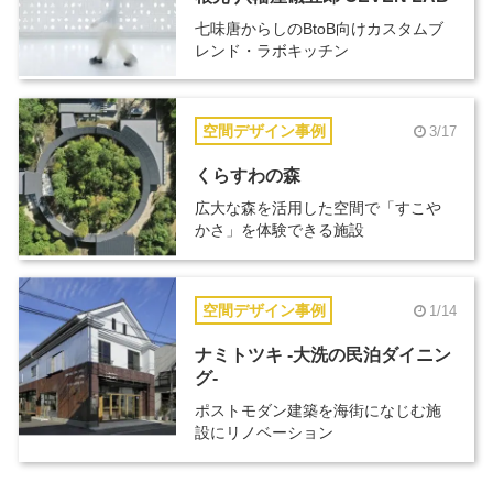
七味唐からしのBtoB向けカスタムブ
レンド・ラボキッチン
空間デザイン事例
3/17
くらすわの森
広大な森を活用した空間で「すこや
かさ」を体験できる施設
空間デザイン事例
1/14
ナミトツキ -大洗の民泊ダイニン
グ-
ポストモダン建築を海街になじむ施
設にリノベーション