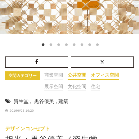
商業空間
公共空間
オフィス空間
空間カテゴリー
展示空間
文化空間
住宅
資生堂
,
黒谷優美
,
建築
2016/6/23 16:20
デザインコンセプト