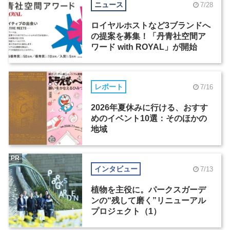
ニュース
7/28
ロイヤルホストなど3ブランドへ
の提案を募集！「丹青社空間ア
ワード with ROYAL」が開始
レポート
7/16
2026年夏休みに行ける、おすす
めのイベント10選：そのほかの
地域
PR
インタビュー
7/13
植物を主役に。パークスガーデ
ンの“残して磨く”リニューアル
プロジェクト（1）