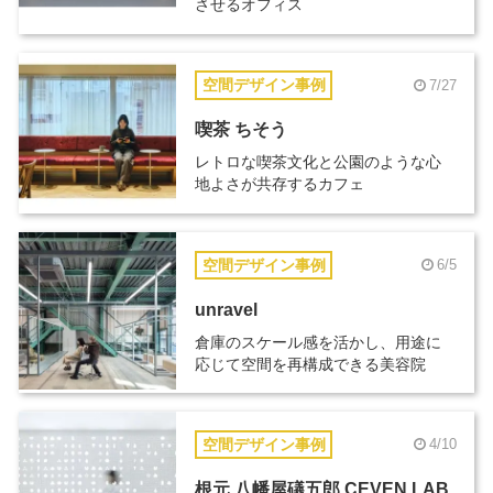
させるオフィス
空間デザイン事例
7/27
喫茶 ちそう
レトロな喫茶文化と公園のような心
地よさが共存するカフェ
空間デザイン事例
6/5
unravel
倉庫のスケール感を活かし、用途に
応じて空間を再構成できる美容院
空間デザイン事例
4/10
根元 八幡屋礒五郎 CEVEN LAB