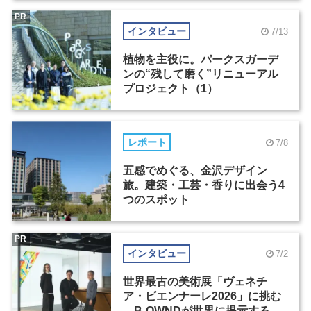
PR
インタビュー
7/13
植物を主役に。パークスガーデ
ンの“残して磨く”リニューアル
プロジェクト（1）
レポート
7/8
五感でめぐる、金沢デザイン
旅。建築・工芸・香りに出会う4
つのスポット
PR
インタビュー
7/2
世界最古の美術展「ヴェネチ
ア・ビエンナーレ2026」に挑む
―B-OWNDが世界に提示する美