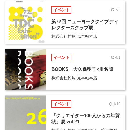
イベント
7/2
第72回 ニューヨークタイプディ
レクターズクラブ展
株式会社竹尾 見本帖本店
イベント
4/1
BOOKS 大久保明子×川名潤
株式会社竹尾 見本帖本店
イベント
1/16
「クリエイター100人からの年賀
状」展 vol.21