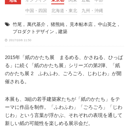
地域
中国・四国
北海道・東北
九州・沖縄
竹尾
,
萬代基介
,
猪熊純
,
見本帖本店
,
中山英之
,
プロダクトデザイン
,
建築
2017/10/6 11:50
2015年「紙のかたち展 まるめる、かさねる、ひっぱ
る」に続く「紙のかたち展」シリーズの第2弾、「紙
のかたち展 2 ふわふわ、ごろごろ、じわじわ」が開
催される。
本展も、3組の若手建築家たちが「紙のかたち」をテ
ーマに作品を制作。「ふわふわ」「ごろごろ」「じわ
じわ」という言葉が浮かぶ、それぞれの表現を通して
新しい紙の可能性を楽しめる展示会だ。