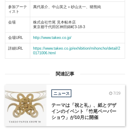
参加アーテ
萬代基介、中山英之＋砂山太一、猪熊純
ィスト
会場
株式会社竹尾 見本帖本店
東京都千代田区神田錦町3-18-3
会場URL
http://www.takeo.co.jp/
詳細URL
https://www.takeo.co.jp/exhibition/mihoncho/detail/2
0171006.html
関連記事
ニュース
7/29
テーマは「祝と礼」、紙とデザ
インのイベント「竹尾ペーパー
ショウ」が10月に開催