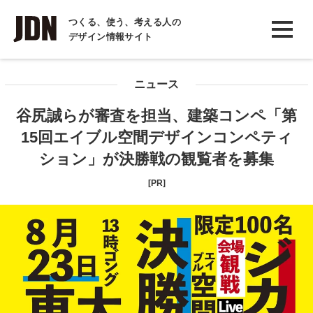
INTERVIEW
つくる、使う、考える人の
デザイン情報サイト
インタビュー
REPORT
ニュース
レポート
谷尻誠らが審査を担当、建築コンペ「第
COLUMN
15回エイブル空間デザインコンペティ
コラム
ション」が決勝戦の観覧者を募集
[PR]