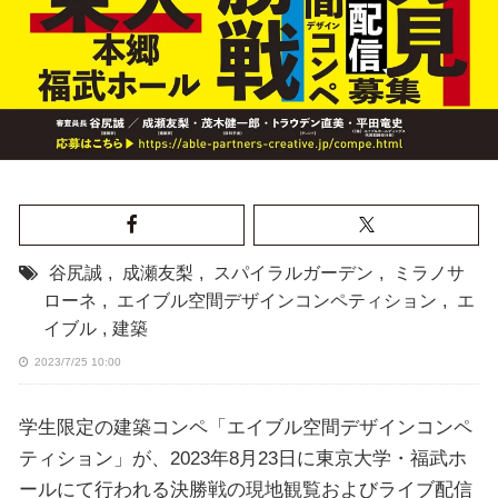
谷尻誠
,
成瀬友梨
,
スパイラルガーデン
,
ミラノサ
ローネ
,
エイブル空間デザインコンペティション
,
エ
イブル
,
建築
2023/7/25 10:00
学生限定の建築コンペ「エイブル空間デザインコンペ
ティション」が、2023年8月23日に東京大学・福武ホ
ールにて行われる決勝戦の現地観覧およびライブ配信