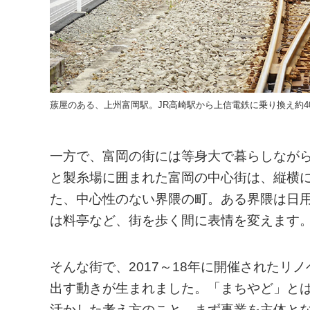
蔟屋のある、上州富岡駅。JR高崎駅から上信電鉄に乗り換え約4
一方で、富岡の街には等身大で暮らしなが
と製糸場に囲まれた富岡の中心街は、縦横
た、中心性のない界隈の町。ある界隈は日
は料亭など、街を歩く間に表情を変えます
そんな街で、2017～18年に開催された
出す動きが生まれました。「まちやど」と
活かした考え方のこと。まず事業を主体と