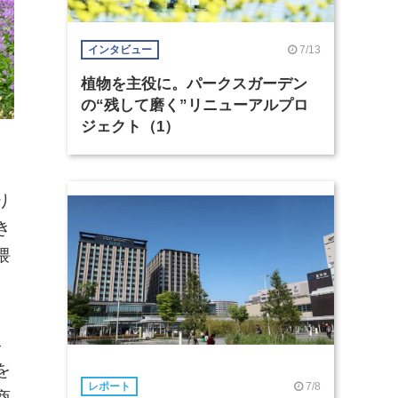
7/13
インタビュー
植物を主役に。パークスガーデン
の“残して磨く”リニューアルプロ
ジェクト（1）
り
き
隈
み
を
7/8
レポート
商