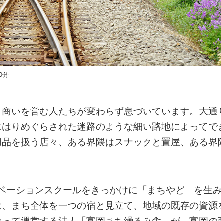
0分
ら商いを営む人たちが変わらず息づいています。大通
にはりめぐらされた迷路のような細い路地によってで
用品を扱う店々、ある界隈はスナックと置屋、ある界
。
リノベーションスクールをきっかけに「まちやど」を生
は、まち全体を一つの宿と見立て、地域の既存の資源
なって運営する法人「富岡まち繰るみ舎」が、富岡の