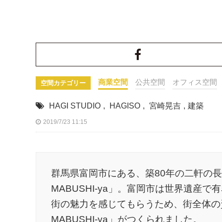
商業空間
公共空間
オフィス空間
空間カテゴリー
HAGI STUDIO
,
HAGISO
,
宮崎晃吉
,
建築
2019/7/23 11:15
群馬県富岡市にある、築80年の二軒の
MABUSHI-ya」。富岡市は世界遺
街の魅力を感じてもらうため、街全体の
MABUSHI-ya」がつくられました。