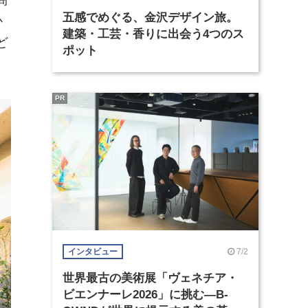
五感でめぐる、金沢デザイン旅。
か
建築・工芸・香りに出会う4つのス
ど
ポット
PR
7/2
インタビュー
世界最古の美術展「ヴェネチア・
ビエンナーレ2026」に挑む―B-